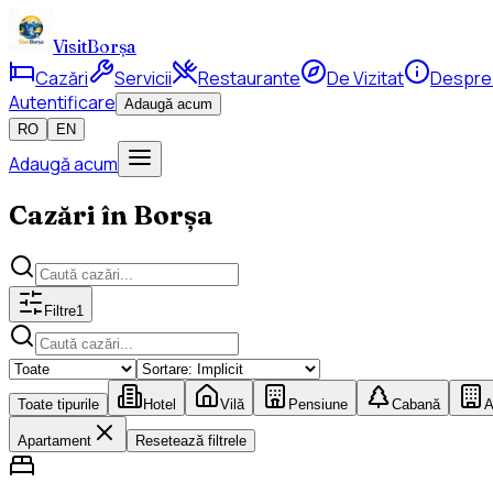
VisitBorșa
Cazări
Servicii
Restaurante
De Vizitat
Despre
Autentificare
Adaugă acum
RO
EN
Adaugă acum
Cazări în Borșa
Filtre
1
Toate tipurile
Hotel
Vilă
Pensiune
Cabană
A
Apartament
Resetează filtrele