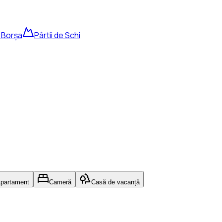
 Borșa
Pârtii de Schi
partament
Cameră
Casă de vacanță