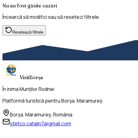
Nu au fost găsite cazări
Încearcă să modifici sau să resetezi filtrele.
Resetează filtrele
VisitBorșa
În inima Munților Rodnei
Platformă turistică pentru Borșa, Maramureș
Borșa
,
Maramureș
,
România
stetco.catalin7@gmail.com