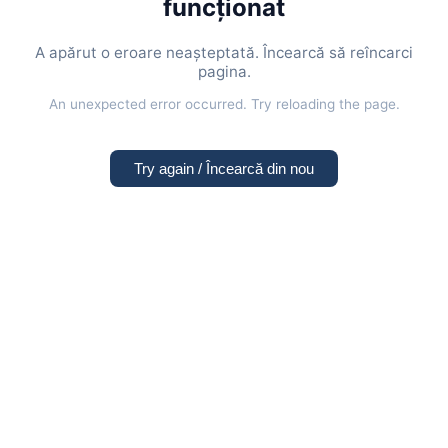
funcționat
A apărut o eroare neașteptată. Încearcă să reîncarci
pagina.
An unexpected error occurred. Try reloading the page.
Try again / Încearcă din nou