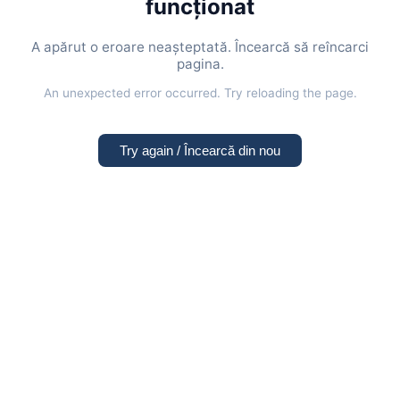
funcționat
A apărut o eroare neașteptată. Încearcă să reîncarci
pagina.
An unexpected error occurred. Try reloading the page.
Try again / Încearcă din nou