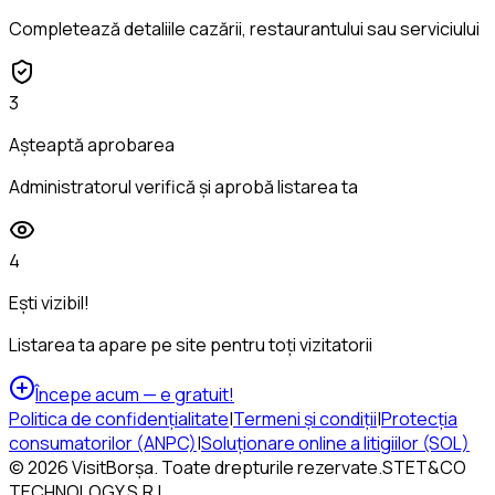
Completează detaliile cazării, restaurantului sau serviciului
3
Așteaptă aprobarea
Administratorul verifică și aprobă listarea ta
4
Ești vizibil!
Listarea ta apare pe site pentru toți vizitatorii
Începe acum — e gratuit!
Politica de confidențialitate
|
Termeni și condiții
|
Protecția
consumatorilor (ANPC)
|
Soluționare online a litigiilor (SOL)
©
2026
VisitBorșa
.
Toate drepturile rezervate
.
STET&CO
TECHNOLOGY S.R.L.