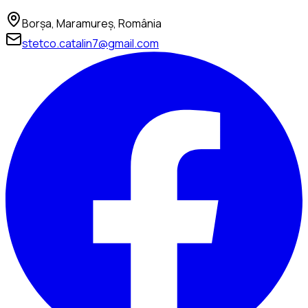
Borșa
,
Maramureș
,
România
stetco.catalin7@gmail.com