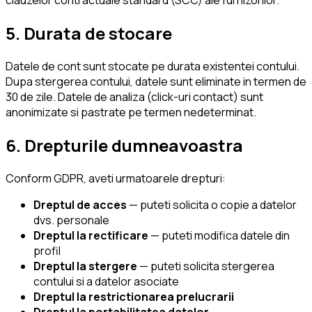
clauzelor contractuale standard (SCC) ale furnizorilor.
5. Durata de stocare
Datele de cont sunt stocate pe durata existentei contului.
Dupa stergerea contului, datele sunt eliminate in termen de
30 de zile. Datele de analiza (click-uri contact) sunt
anonimizate si pastrate pe termen nedeterminat.
6. Drepturile dumneavoastra
Conform GDPR, aveti urmatoarele drepturi:
Dreptul de acces
— puteti solicita o copie a datelor
dvs. personale
Dreptul la rectificare
— puteti modifica datele din
profil
Dreptul la stergere
— puteti solicita stergerea
contului si a datelor asociate
Dreptul la restrictionarea prelucrarii
Dreptul la portabilitatea datelor