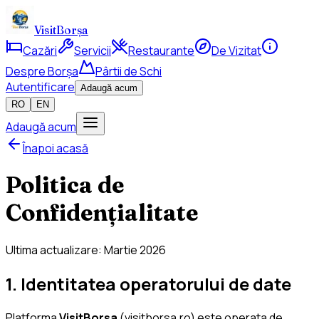
VisitBorșa
Cazări
Servicii
Restaurante
De Vizitat
Despre Borșa
Pârtii de Schi
Autentificare
Adaugă acum
RO
EN
Adaugă acum
Înapoi acasă
Politica de
Confidențialitate
Ultima actualizare: Martie 2026
1. Identitatea operatorului de date
Platforma
VisitBorșa
(
visitborsa.ro
) este operata de